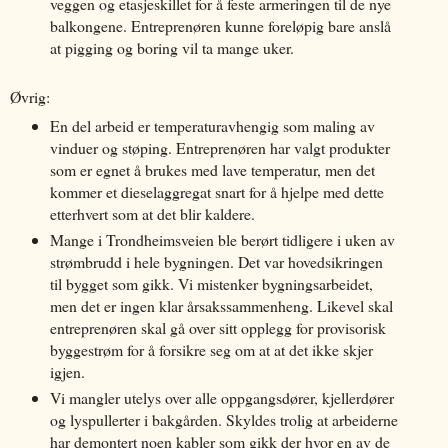
veggen og etasjeskillet for å feste armeringen til de nye
balkongene. Entreprenøren kunne foreløpig bare anslå
at pigging og boring vil ta mange uker.
Øvrig:
En del arbeid er temperaturavhengig som maling av
vinduer og støping. Entreprenøren har valgt produkter
som er egnet å brukes med lave temperatur, men det
kommer et dieselaggregat snart for å hjelpe med dette
etterhvert som at det blir kaldere.
Mange i Trondheimsveien ble berørt tidligere i uken av
strømbrudd i hele bygningen. Det var hovedsikringen
til bygget som gikk. Vi mistenker bygningsarbeidet,
men det er ingen klar årsakssammenheng. Likevel skal
entreprenøren skal gå over sitt opplegg for provisorisk
byggestrøm for å forsikre seg om at at det ikke skjer
igjen.
Vi mangler utelys over alle oppgangsdører, kjellerdører
og lyspullerter i bakgården. Skyldes trolig at arbeiderne
har demontert noen kabler som gikk der hvor en av de