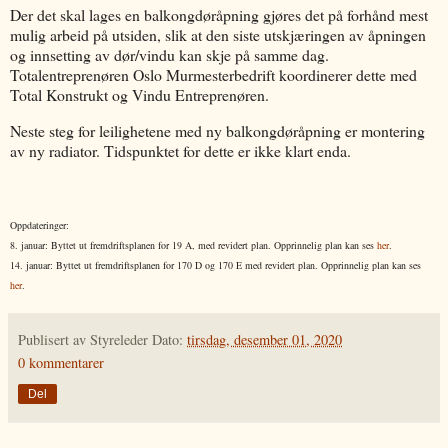
Der det skal lages en balkongdøråpning gjøres det på forhånd mest
mulig arbeid på utsiden, slik at den siste utskjæringen av åpningen
og innsetting av dør/vindu kan skje på samme dag.
Totalentreprenøren Oslo Murmesterbedrift koordinerer dette med
Total Konstrukt og Vindu Entreprenøren.
Neste steg for leilighetene med ny balkongdøråpning er montering
av ny radiator. Tidspunktet for dette er ikke klart enda.
Oppdateringer:
8. januar: Byttet ut fremdriftsplanen for 19 A, med revidert plan. Opprinnelig plan kan ses
her
.
14. januar: Byttet ut fremdriftsplanen for 170 D og 170 E med revidert plan. Opprinnelig plan kan ses
her
.
Publisert av
Styreleder
Dato:
tirsdag, desember 01, 2020
0 kommentarer
Del