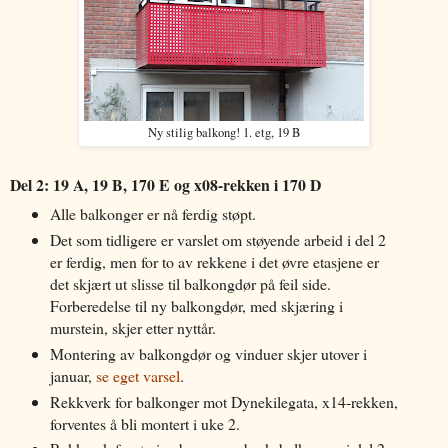
Ny stilig balkong! 1. etg, 19 B
Del 2: 19 A, 19 B, 170 E og x08-rekken i 170 D
Alle balkonger er nå ferdig støpt.
Det som tidligere er varslet om støyende arbeid i del 2
er ferdig, men for to av rekkene i det øvre etasjene er
det skjært ut slisse til balkongdør på feil side.
Forberedelse til ny balkongdør, med skjæring i
murstein, skjer etter nyttår.
Montering av balkongdør og vinduer skjer utover i
januar,
se eget varsel
.
Rekkverk for balkonger mot Dynekilegata, x14-rekken,
forventes å bli montert i uke 2.