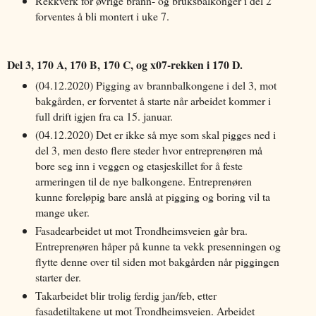
Rekkverk for øvrige brann- og bruksbalkonger i del 2
forventes å bli montert i uke 7.
Del 3, 170 A, 170 B, 170 C, og x07-rekken i 170 D.
(04.12.2020) Pigging av brannbalkongene i del 3, mot
bakgården, er forventet å starte når arbeidet kommer i
full drift igjen fra ca 15. januar.
(04.12.2020) Det er ikke så mye som skal pigges ned i
del 3, men desto flere steder hvor entreprenøren må
bore seg inn i veggen og etasjeskillet for å feste
armeringen til de nye balkongene. Entreprenøren
kunne foreløpig bare anslå at pigging og boring vil ta
mange uker.
Fasadearbeidet ut mot Trondheimsveien går bra.
Entreprenøren håper på kunne ta vekk presenningen og
flytte denne over til siden mot bakgården når piggingen
starter der.
Takarbeidet blir trolig ferdig jan/feb, etter
fasadetiltakene ut mot Trondheimsveien. Arbeidet