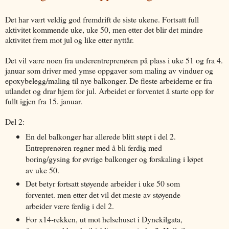
Det har vært veldig god fremdrift de siste ukene. Fortsatt full
aktivitet kommende uke, uke 50, men etter det blir det mindre
aktivitet frem mot jul og like etter nyttår.
Det vil være noen fra underentreprenøren på plass i uke 51 og fra 4.
januar som driver med ymse oppgaver som maling av vinduer og
epoxybelegg/maling til nye balkonger. De fleste arbeiderne er fra
utlandet og drar hjem for jul. Arbeidet er forventet å starte opp for
fullt igjen fra 15. januar.
Del 2:
En del balkonger har allerede blitt støpt i del 2.
Entreprenøren regner med å bli ferdig med
boring/gysing for øvrige balkonger og forskaling i løpet
av uke 50.
Det betyr fortsatt støyende arbeider i uke 50 som
forventet. men etter det vil det meste av støyende
arbeider være ferdig i del 2.
For x14-rekken, ut mot helsehuset i Dynekilgata,