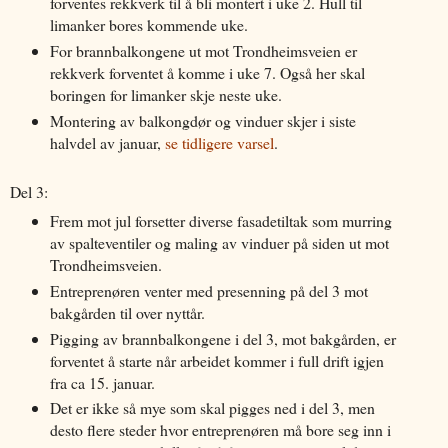
forventes rekkverk til å bli montert i uke 2. Hull til
limanker bores kommende uke.
For brannbalkongene ut mot Trondheimsveien er
rekkverk forventet å komme i uke 7. Også her skal
boringen for limanker skje neste uke.
Montering av balkongdør og vinduer skjer i siste
halvdel av januar,
se tidligere varsel
.
Del 3:
Frem mot jul forsetter diverse fasadetiltak som murring
av spalteventiler og maling av vinduer på siden ut mot
Trondheimsveien.
Entreprenøren venter med presenning på del 3 mot
bakgården til over nyttår.
Pigging av brannbalkongene i del 3, mot bakgården, er
forventet å starte når arbeidet kommer i full drift igjen
fra ca 15. januar.
Det er ikke så mye som skal pigges ned i del 3, men
desto flere steder hvor entreprenøren må bore seg inn i