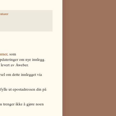
ntarer
urner
, som
ppdateringer om nye innlegg.
, levert av Aweber.
rsel om dette innlegget via
fylle ut epostadressen din på
du trenger ikke å gjøre noen