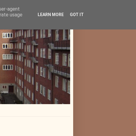
user-agent
erate usage
LEARN MORE
GOT IT