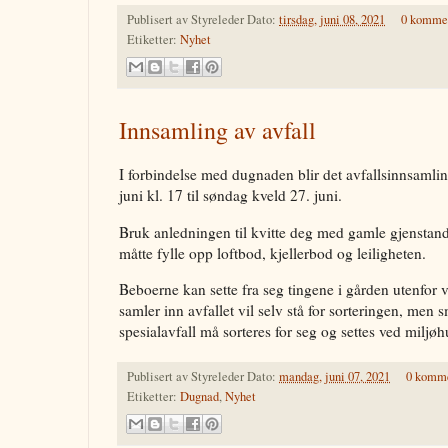
Publisert av
Styreleder
Dato:
tirsdag, juni 08, 2021
0 kommen
Etiketter:
Nyhet
Innsamling av avfall
I forbindelse med dugnaden blir det avfallsinnsamlin
juni kl. 17 til søndag kveld 27. juni.
Bruk anledningen til kvitte deg med gamle gjenstan
måtte fylle opp loftbod, kjellerbod og leiligheten.
Beboerne kan sette fra seg tingene i gården utenfor 
samler inn avfallet vil selv stå for sorteringen, men s
spesialavfall må sorteres for seg og settes ved miljøh
Publisert av
Styreleder
Dato:
mandag, juni 07, 2021
0 komme
Etiketter:
Dugnad
,
Nyhet