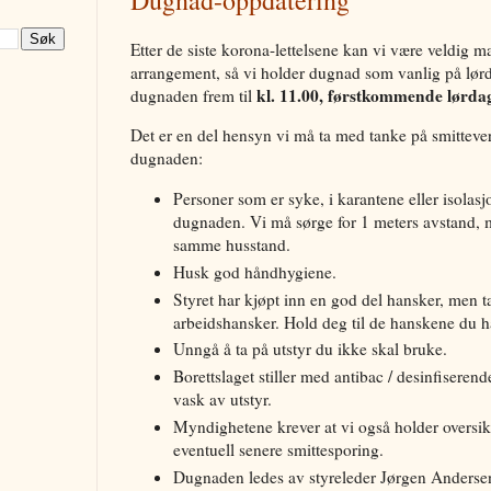
Dugnad-oppdatering
Etter de siste korona-lettelsene kan vi være veldig 
arrangement, så vi holder dugnad som vanlig på lørda
kl. 11.00, førstkommende lørdag
dugnaden frem til
Det er en del hensyn vi må ta med tanke på smittever
dugnaden:
Personer som er syke, i karantene eller isolasj
dugnaden. Vi må sørge for 1 meters avstand, 
samme husstand.
Husk god håndhygiene.
Styret har kjøpt inn en god del hansker, men 
arbeidshansker. Hold deg til de hanskene du ha
Unngå å ta på utstyr du ikke skal bruke.
Borettslaget stiller med antibac / desinfiseren
vask av utstyr.
Myndighetene krever at vi også holder oversikt
eventuell senere smittesporing.
Dugnaden ledes av styreleder Jørgen Anderse