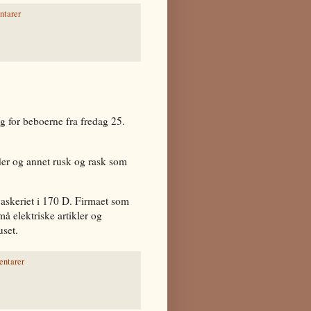
tarer
g for beboerne fra fredag 25.
der og annet rusk og rask som
vaskeriet i 170 D. Firmaet som
må elektriske artikler og
uset.
ntarer