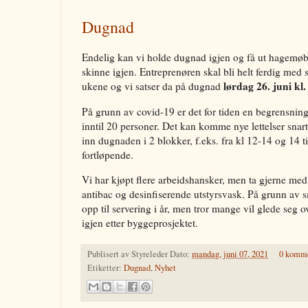
Dugnad
Endelig kan vi holde dugnad igjen og få ut hagemøbl
skinne igjen. Entreprenøren skal bli helt ferdig med s
lørdag 26. juni kl.
ukene og vi satser da på dugnad
På grunn av covid-19 er det for tiden en begrensnin
inntil 20 personer. Det kan komme nye lettelser snart.
inn dugnaden i 2 blokker, f.eks. fra kl 12-14 og 14 ti
fortløpende.
Vi har kjøpt flere arbeidshansker, men ta gjerne med
antibac og desinfiserende utstyrsvask. På grunn av s
opp til servering i år, men tror mange vil glede seg o
igjen etter byggeprosjektet.
Publisert av
Styreleder
Dato:
mandag, juni 07, 2021
0 komme
Etiketter:
Dugnad
,
Nyhet