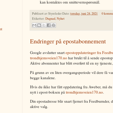
kan kontaktes om smittevernspørsmål.
Publisert av
Styreleder
Dato:
torsdag, juni 24, 2021
0 komme
Etiketter:
Dugnad
,
Nyhet
nt
Endringer på epostabonnement
Google avslutter snart
epostoppdateringer fra Feedb
trondhjemsveien170.no
har brukt til å sende eposto
Aktive abonnenter har blitt overført til en ny tjeneste
På grunn av en liten overgangsperiode vil dere få va
begge kanalene.
Hvis du ikke har fått oppdatering fra Aweber, må du 
nytt i epost-boksen på
trondhjemsveien170.no
.
Din epostadresse blir snart fjernet fra Feedburnder, 
aktive valg.