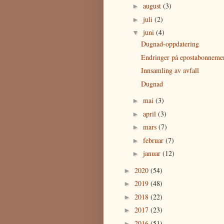
august
(3)
►
juli
(2)
►
juni
(4)
▼
Dugnad-oppdatering
Endringer på epostabonneme
Innsamling av avfall
Dugnad
mai
(3)
►
april
(3)
►
mars
(7)
►
februar
(7)
►
januar
(12)
►
2020
(54)
►
2019
(48)
►
2018
(22)
►
2017
(23)
►
2016
(51)
►