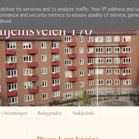
eliver its services and to analyze traffic. Your IP address and 
ormance and security metrics to ensure quality of service, gen
abuse.
dhjemsveien 170
 i borettslaget
Boligguiden
Nøkkelinfo