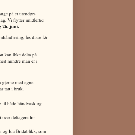
mange på et utendørs
g. Vi flytter imidlertid
 26. juni.
nhåndtering, les disse før
on kan ikke delta på
med mindre man er i
ta gjerne med egne
r tatt i bruk.
de til både håndvask og
 over deltagere for
n og Ida Bridablikk, som