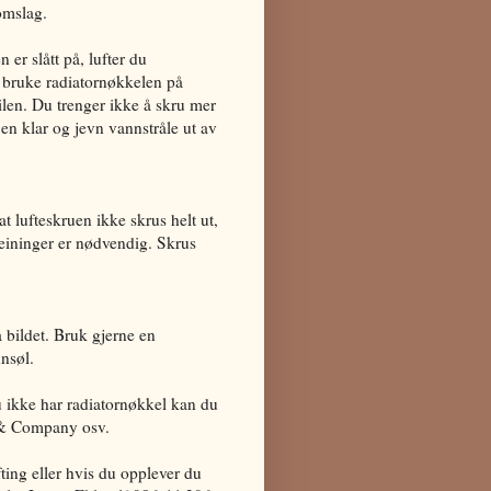
omslag.
n er slått på, lufter du
å bruke radiatornøkkelen på
ilen. Du trenger ikke å skru mer
en klar og jevn vannstråle ut av
t lufteskruen ikke skrus helt ut,
eininger er nødvendig. Skrus
å bildet. Bruk gjerne en
nsøl.
du ikke har radiatornøkkel kan du
l & Company osv.
fting eller hvis du opplever du