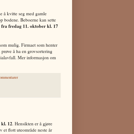
ne å kvitte seg med gamle
pp bodene. Beboerne kan sette
fra fredag 11. oktober kl. 17
D
 som mulig. Firmaet som henter
å prøve å ha en grovsortering
sialavfall. Mer informasjon om
kommentarer
 kl. 12
. Hensikten er å gjøre
av et flott uteområde neste år