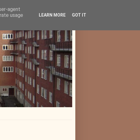
user-agent
erate usage
LEARN MORE
GOT IT