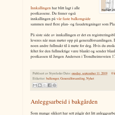
Innkallingen
har blitt lagt i alle
postkassene. Du finner også
innkallingen på
vår faste balkongside
sammen med flere plan- og fasadetegninger som Pla
På siste side av innkallingen er det en registreringsb
leveres når man møter opp på generalforsamlingen. D
noen andre fullmakt til å møte for deg. Hvis du ønsker
feltet for den fullmektige være blankt og sender bla
postkassen til Jørgen Andersen i Trondheimsveien 1
Publisert av
Styreleder
Dato:
onsdag, september 11, 2019
0 
Etiketter:
balkonger
,
Generalforsamling
,
Nyhet
Anleggsarbeid i bakgården
Som mange sikkert har sett pågår det litt anleggsarbe