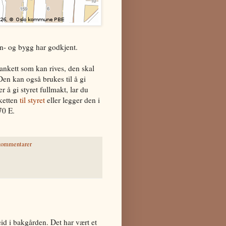
n- og bygg har godkjent.
lankett som kan rives, den skal
en kan også brukes til å gi
 å gi styret fullmakt, lar du
nketten
til styret
eller legger den i
70 E.
kommentarer
id i bakgården. Det har vært et