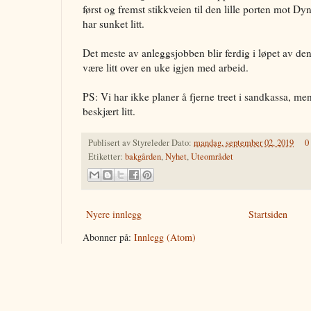
først og fremst stikkveien til den lille porten mot Dy
har sunket litt.
Det meste av anleggsjobben blir ferdig i løpet av d
være litt over en uke igjen med arbeid.
PS: Vi har ikke planer å fjerne treet i sandkassa, me
beskjært litt.
Publisert av
Styreleder
Dato:
mandag, september 02, 2019
0
Etiketter:
bakgården
,
Nyhet
,
Uteområdet
Nyere innlegg
Startsiden
Abonner på:
Innlegg (Atom)