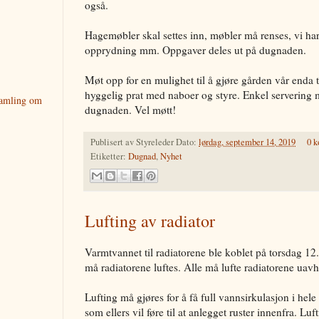
også.
Hagemøbler skal settes inn, møbler må renses, vi har
opprydning mm. Oppgaver deles ut på dugnaden.
Møt opp for en mulighet til å gjøre gården vår enda tr
hyggelig prat med naboer og styre. Enkel servering m
samling om
dugnaden. Vel møtt!
Publisert av
Styreleder
Dato:
lørdag, september 14, 2019
0 
Etiketter:
Dugnad
,
Nyhet
Lufting av radiator
Varmtvannet til radiatorene ble koblet på torsdag 12. 
må radiatorene luftes. Alle må lufte radiatorene uav
Lufting må gjøres for å få full vannsirkulasjon i hele 
som ellers vil føre til at anlegget ruster innenfra. 