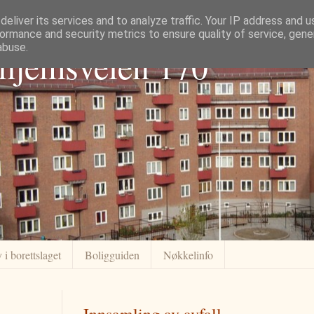
eliver its services and to analyze traffic. Your IP address and 
ormance and security metrics to ensure quality of service, gen
abuse.
dhjemsveien 170
 i borettslaget
Boligguiden
Nøkkelinfo