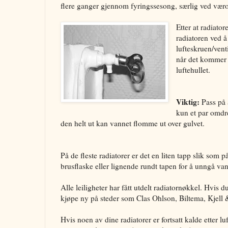
flere ganger gjennom fyringssesong, særlig ved vær
Etter at radiatore
radiatoren ved 
lufteskruen/vent
når det kommer 
luftehullet.
Viktig:
Pass på a
kun et par omdr
den helt ut kan vannet flomme ut over gulvet.
På de fleste radiatorer er det en liten tapp slik som p
brusflaske eller lignende rundt tapen for å unngå van
Alle leiligheter har fått utdelt radiatornøkkel. Hvis 
kjøpe ny på steder som Clas Ohlson, Biltema, Kjel
Hvis noen av dine radiatorer er fortsatt kalde etter lu