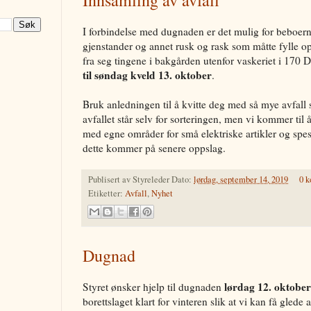
Innsamling av avfall
I forbindelse med dugnaden er det mulig for beboer
gjenstander og annet rusk og rask som måtte fylle o
fra seg tingene i bakgården utenfor vaskeriet i 170 
til søndag kveld 13. oktober
.
Bruk anledningen til å kvitte deg med så mye avfall
avfallet står selv for sorteringen, men vi kommer til 
med egne områder for små elektriske artikler og spe
dette kommer på senere oppslag.
Publisert av
Styreleder
Dato:
lørdag, september 14, 2019
0 
Etiketter:
Avfall
,
Nyhet
Dugnad
lørdag 12. oktober
Styret ønsker hjelp til dugnaden
borettslaget klart for vinteren slik at vi kan få glede 