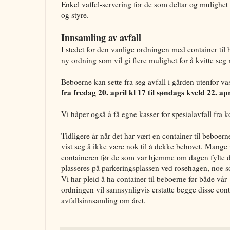
Enkel vaffel-servering for de som deltar og mulighet
og styre.
Innsamling av avfall
I stedet for den vanlige ordningen med container til 
ny ordning som vil gi flere mulighet for å kvitte seg 
Beboerne kan sette fra seg avfall i gården utenfor va
fra fredag 20. april kl 17 til søndags kveld 22. apr
Vi håper også å få egne kasser for spesialavfall fr
Tidligere år når det har vært en container til beboern
vist seg å ikke være nok til å dekke behovet. Mange 
containeren før de som var hjemme om dagen fylte 
plasseres på parkeringsplassen ved rosehagen, noe so
Vi har pleid å ha container til beboerne før både vå
ordningen vil sannsynligvis erstatte begge disse conta
avfallsinnsamling om året.