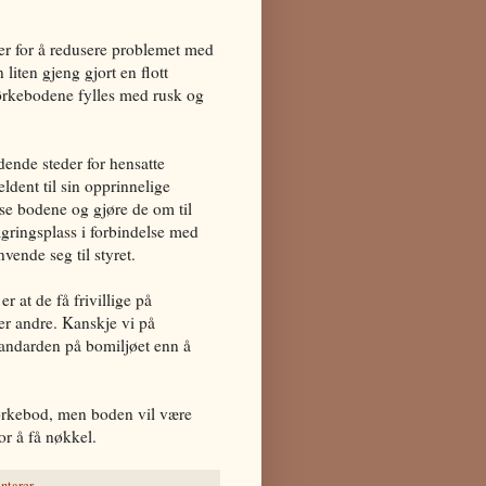
der for å redusere problemet med
liten gjeng gjort en flott
tørkebodene fylles med rusk og
dende steder for hensatte
ldent til sin opprinnelige
låse bodene og gjøre de om til
gringsplass i forbindelse med
vende seg til styret.
 at de få frivillige på
ter andre. Kanskje vi på
tandarden på bomiljøet enn å
tørkebod, men boden vil være
or å få nøkkel.
ntarer