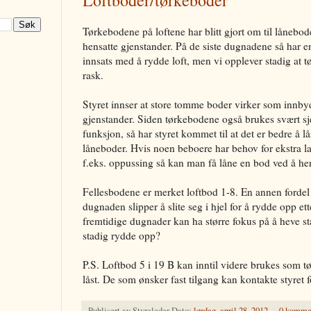
Loftboder/tørkeboder
Tørkebodene på loftene har blitt gjort om til lånebo
hensatte gjenstander. På de siste dugnadene så har en 
innsats med å rydde loft, men vi opplever stadig at 
rask.
Styret innser at store tomme boder virker som innby
gjenstander. Siden tørkebodene også brukes svært sje
funksjon, så har styret kommet til at det er bedre å 
låneboder. Hvis noen beboere har behov for ekstra la
f.eks. oppussing så kan man få låne en bod ved å hen
Fellesbodene er merket loftbod 1-8. En annen fordel er
dugnaden slipper å slite seg i hjel for å rydde opp et
fremtidige dugnader kan ha større fokus på å heve s
stadig rydde opp?
P.S. Loftbod 5 i 19 B kan inntil videre brukes som 
låst. De som ønsker fast tilgang kan kontakte styret f
Publisert av
Styreleder
Dato:
lørdag, april 28, 2012
0 komme