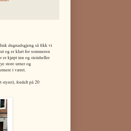
flink dugnadsgjeng så fikk vi
t ut og er klart for sommeren
er er kjøpt inn og steinheller
 nye store urner og
armere i været.
 styret), fordelt på 20