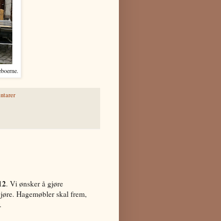
eboerne.
ntarer
12
. Vi ønsker å gjøre
gjøre. Hagemøbler skal frem,
.