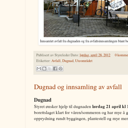
Innsamlet avfall fra dugnaden og fra avfallsinnsamlingen blant b
Publisert av
Styreleder
Dato:
lørdag, april 28, 2012
0 komme
Etiketter:
Avfall
,
Dugnad
,
Uteområdet
Dugnad og innsamling av avfall
Dugnad
lørdag 21 april kl 
Styret ønsker hjelp til dugnaden
borettslaget klart for våren/sommeren og har mye å 
opprydning rundt byggingen, plantestell og mye mer