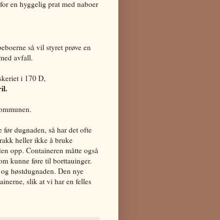
 for en hyggelig prat med naboer
beboerne så vil styret prøve en
med avfall.
skeriet i 170 D,
il.
a kommunen.
e før dugnaden, så har det ofte
rakk heller ikke å bruke
den opp. Containeren måtte også
m kunne føre til borttauinger.
r- og høstdugnaden. Den nye
inerne, slik at vi har en felles