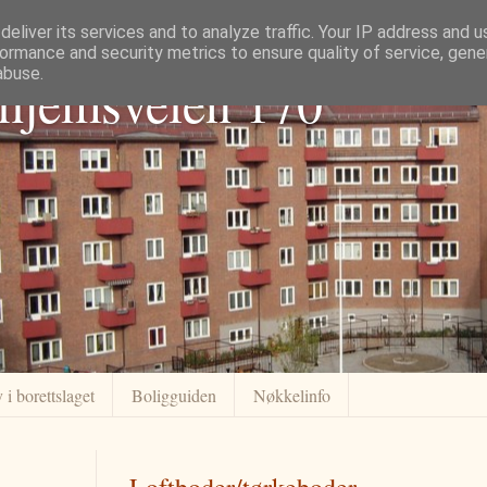
eliver its services and to analyze traffic. Your IP address and 
ormance and security metrics to ensure quality of service, gen
abuse.
dhjemsveien 170
 i borettslaget
Boligguiden
Nøkkelinfo