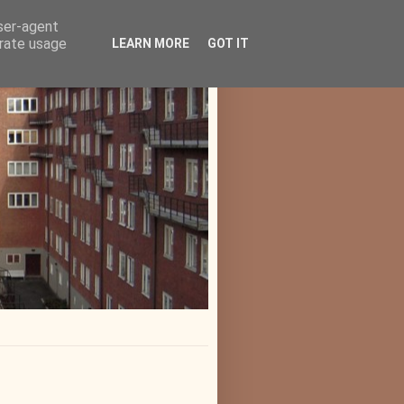
user-agent
erate usage
LEARN MORE
GOT IT