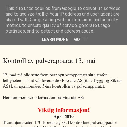
This site uses cookies from Google to deliver its services
Brl. Trondhjemsveien 170
and to analyze traffic. Your IP address and user-agent are
shared with Google along with performance and security
metrics to ensure quality of service, generate usage
statistics, and to detect and address abuse.
Forsiden
|
Kontakt oss
|
Ny i borettslaget
|
Boligguiden
|
LEARN MORE
GOT IT
Nøkkelinfo
|
Kontroll av pulverapparat 13. mai
13. mai må alle sette frem brannpulverapparatet sitt utenfor
leiligheten, slik at vår leverandør Firesafe AS (tidl. Trygg og Sikker
AS) kan gjennomføre 5-års kontrollen av pulverapparatet.
Her kommer mer informasjon fra Firesafe AS:
Viktig informasjon!
April 2019
Trondhjemsveien 170 Borettslag skal kontrollere pulverapparatet