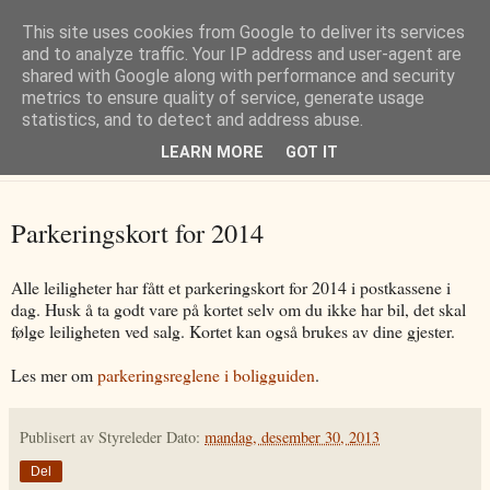
This site uses cookies from Google to deliver its services
Brl. Trondhjemsveien 170
and to analyze traffic. Your IP address and user-agent are
shared with Google along with performance and security
metrics to ensure quality of service, generate usage
statistics, and to detect and address abuse.
Forsiden
|
Kontakt oss
|
Ny i borettslaget
|
Boligguiden
|
LEARN MORE
GOT IT
Nøkkelinfo
|
Parkeringskort for 2014
Alle leiligheter har fått et parkeringskort for 2014 i postkassene i
dag. Husk å ta godt vare på kortet selv om du ikke har bil, det skal
følge leiligheten ved salg. Kortet kan også brukes av dine gjester.
Les mer om
parkeringsreglene i boligguiden
.
Publisert av
Styreleder
Dato:
mandag, desember 30, 2013
Del